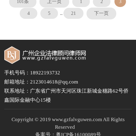
101条
上一页
1
2
3
作。新冠肺炎疫情期间，盒马鲜生的一
纸公告掀起了“共享用工”的新用工模
式，同时相关政策法规相应出台，企业
..
4
5
21
下一页
用工风险及防控尤为突显。
手机号码：18922193732
邮箱地址：2123014618@qq.com
联系地址：广东省广州市天河区珠江新城金穗路62号侨
鑫国际金融中心15楼
Copyright © 2019 www.gzfalvguwen.com All Rights
Reserved
备案号：
粤ICP备16100089号