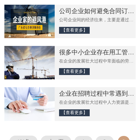
财产保全导致胜诉却无法执行，也不能
算是完美的诉讼。所以，企业用诉讼手
公司企业如何避免合同订立过程中的法律风险
段来维权时，一定要及时准确。广州企
业法律顾问律师团队据多年为企业提供
公司企业间的经济往来，主要是通过合
法律顾问律师服务的经验，对公司企业
同进行的。一份好的合同，可以有效预
合同纠纷解决过程中的法律风险进行提
防和避免纠纷的产生;而一份有缺陷的合
【查看更多】
示
同则会留下隐患，产生纠纷和败诉的后
果，给一方或双方造成严重的经济损
失。广州企业法律顾问律师团队特别参
照济南市中级人民法院最新发布的《民
很多中小企业存在用工管理中的法律风险，不知道你有没...
营企业常见法律风险防范指引》，根据
多年为企业提供法律顾问律师服务的经
在企业的发展壮大过程中常面临的劳动
验，对公司企业合同订立过程中的法律
合同签订、履行及解除的风险贯穿始
风险进行提示，并从实务层面较提出全
终，影响劳动关系与企业管理的稳定的
【查看更多】
面的法律风险防范措施
等问题。了解企业劳动用工风险，合理
配置人力资源，有针对性地采取措施规
避劳动用工风险、激发劳动者的工作积
极性是企业管理的基础且必要的工作。
企业在招聘过程中常遇到的法律风险有哪些？
新冠肺炎疫情期间，盒马鲜生的一纸公
告掀起了“共享用工”的新用工模式，同
在企业的发展壮大过程中人力资源是影
时相关政策法规相应出台，企业用工风
响企业发展的一个重要因素，在企业用
险及防控尤为突显
工过程中，劳动合同签订、履行及解除
【查看更多】
的风险贯穿始终，影响劳动关系与企业
管理的稳定。了解企业劳动用工风险，
合理配置人力资源，有针对性地采取措
施规避劳动用工风险、激发劳动者的工
作积极性是企业管理的基础且必要的工