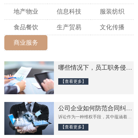
地产物业
信息科技
服装纺织
食品餐饮
生产贸易
文化传播
商业服务
哪些情况下，员工职务侵权后单位有追偿权？
【查看更多】
公司企业如何防范合同纠纷解决过程中的法律风险？
诉讼作为一种维权手段，其中蕴涵着众
多的因素，像如何顺延诉讼时效，怎样
选择最佳的诉讼期，诉讼之前要做好哪
【查看更多】
些准备工作等等，都会影响诉讼的结
果。而且，再成功的诉讼如果没有进行