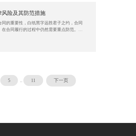
律风险及其防范措施
合同的重要性，白纸黑字远胜君子之约，合同
，在合同履行的过程中仍然需要重点防范。广
市中级人民法院最新发布的《民营企业常见法
供法律顾问律师服务的经验，对公司企业合同
实务层面较提出全面的法律风险防范措施，供
5
11
下一页
..