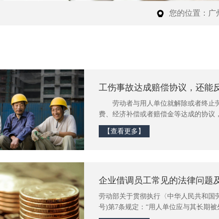
您的位置：
广
​工伤事故达成赔偿协议，还能
劳动者与用人单位就解除或者终止劳
费、经济补偿或者赔偿金等达成的协议
存在欺诈、胁迫或者乘人之危情形的，
【查看更多】
失公平情形，当事人请求撤销的，人民
订协议意思表示是否真实以及损害后果
两方面进行考察。 案情介
企业借调员工常见的法律问题及
劳动部关于贯彻执行〈中华人民共和国劳动法
号)第7条规定：“用人单位应与其长期
非在岗但仍保持劳动关系的人员签订劳