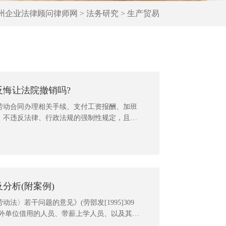
州企业法律顾问律师网
>
法务研究
>
生产贸易
反悔让法院撤销吗?
动合同办理相关手续、支付工资报酬、加班
，不违反法律、行政法规的强制性规定，且不
应当认定有效。前款协议存在重大误解或者显
法院应予支持。赔偿协议是否可撤销，应从签
与签订协议时的预期损失是否差距巨大主客观
分析(附案例)
〉若干问题的意见》(劳部发[1995]309
被外单位借用的人员、带薪上学人员、以及其他
动合同，但在外借和上学期间，劳动合同中的