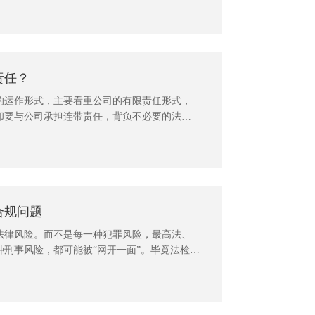
责任？
的运作形式，主要看重公司的有限责任形式，
却要与公司承担连带责任，背负不必要的法律
广州企业法律顾问律师团队根据多年为企业提
公司设立运营的法律风险进行提示，并从实务
合规问题
法律风险。而不是每一种犯罪风险，最高法、
刑事风险，都可能被“网开一面”。毕竟法检出
”的人。常年法律顾问一直关注企业发法律风险，